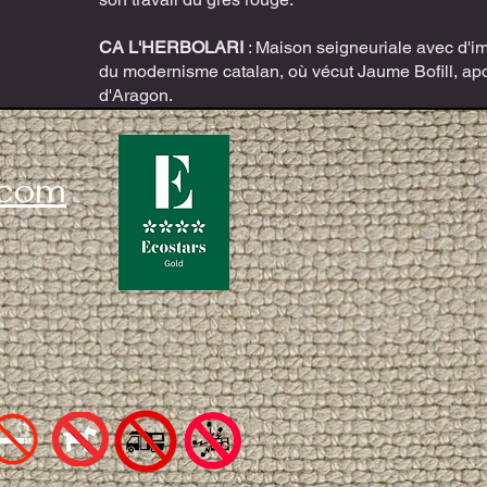
CA L'HERBOLARI
: Maison seigneuriale avec d'im
du modernisme catalan, où vécut Jaume Bofill, ap
d'Aragon.
.com