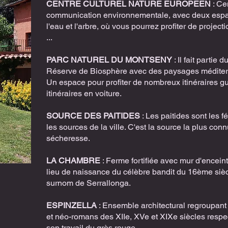
CENTRE CULTUREL NATURE EUROPEEN
: Ce
communication environnementale, avec deux esp
l'eau et l'arbre, où vous pourrez profiter de project
...
PARC NATUREL DU MONTSENY
: Il fait partie
Réserve de Biosphère avec des paysages méditerr
Un espace pour profiter de nombreux itinéraires gui
itinéraires en voiture.
SOURCE DES PAITIDES
: Les paitides sont les f
les sources de la ville. C'est la source la plus connu
sécheresse.
LA CHAMBRE
: Ferme fortifiée avec mur d'enceint
lieu de naissance du célèbre bandit du 16ème siè
surnom de Serrallonga.
ESPINZELLA
: Ensemble architectural regroupant
et néo-romans des XIIe, XVe et XIXe siècles respec
son travail du grès rouge.